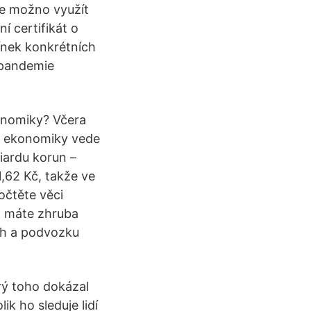
je možno využít
 certifikát o
ínek konkrétních
 pandemie
konomiky? Včera
ké ekonomiky vede
iardu korun –
1,62 Kč, takže ve
očtěte věci
o máte zhruba
ch a podvozku
erý toho dokázal
k ho sleduje lidí