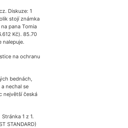
cz. Diskuze: 1
olik stojí známka
l na pana Tomia
.612 Kč). 85.70
 nalepuje.
estice na ochranu
vých bednách,
 a nechal se
 největší česká
Stránka 1 z 1.
TEST STANDARD)