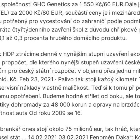
 společnosti GHC Genetics za 1 550 Kč/60 EUR.Dále 
) za 2000 Kč/80 EUR, součástí ceny je i mezinárodní
u potřebný pro vycestování do zahraničí podle podm
tráta čtyřtýdenního zavření škol z důvodu chřipkové
,1 až 0,3 procenta hrubého domácího produktu.
ik HDP ztrácíme denně v nynějším stupni uzavření e
 propočet, dle kterého nynější stupeň uzavření čes
m pro český státní rozpočet v objemu přes jednu mil
mld. Kč. Feb 23, 2021 · Palivo tak stojí každý kilometr 
servisní náklady vlastně maličkost. Teď si k tomu přip
ému opotřebení. Budeme hodně střílet od boku, ale t
tiky dohromady za 48 000 korun a opravy na brzdá
tnost auta Od roku 2009 se 16.
rankář dnes stojí okolo 75 milionů eur, tak hráč, kt
musel stát … 14.02.2021 03.02.2021 Fenomén Dakar: Koli