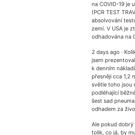
na COVID-19 je u
(PCR TEST TRAVEL
absolvování test
zemí. V USA je z
odhadována na 0
2 days ago · Kol
jsem prezentoval
k denním nákladů
přesněji cca 1,2 
světle toho jsou 
podléhající běžn
šest sad pneuma
odhadem za živo
Ale pokud dobrý b
tolik, co já, by 