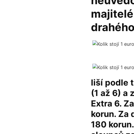
neuvědo
majitelé
drahého
liší podle 
(1 až 6) a 
Extra 6. Z
korun. Za 
180 korun…