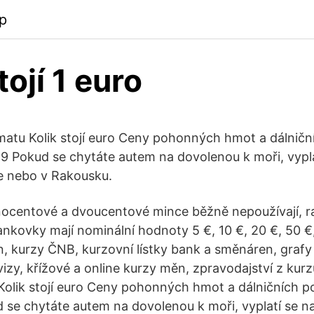
p
tojí 1 euro
ématu Kolik stojí euro Ceny pohonných hmot a dálničn
9 Pokud se chytáte autem na dovolenou k moři, vypl
e nebo v Rakousku.
nocentové a dvoucentové mince běžně nepoužívají, r
ankovky mají nominální hodnoty 5 €, 10 €, 20 €, 50 €
, kurzy ČNB, kurzovní lístky bank a směnáren, grafy
izy, křížové a online kurzy měn, zpravodajství z kurz
Kolik stojí euro Ceny pohonných hmot a dálničních p
 se chytáte autem na dovolenou k moři, vyplatí se n