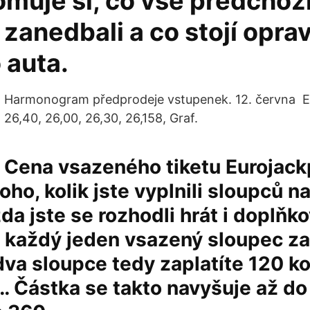
muje si, co vše předchoz
 zanedbali a co stojí opra
 auta.
Harmonogram předprodeje vstupenek. 12. června EUR
26,40, 26,00, 26,30, 26,158, Graf.
Cena vsazeného tiketu Eurojack
toho, kolik jste vyplnili sloupců 
zda jste se rozhodli hrát i doplňk
a každý jeden vsazený sloupec za
dva sloupce tedy zaplatíte 120 kor
 Částka se takto navyšuje až do