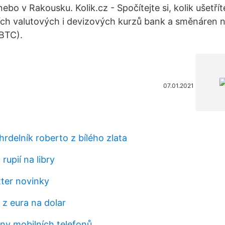
ebo v Rakousku. Kolik.cz - Spočítejte si, kolik ušetřít
ích valutových i devizových kurzů bank a směnáren 
 BTC).
07.01.2021
rdelník roberto z bílého zlata
rupií na libry
tter novinky
z eura na dolar
y mobilních telefonů