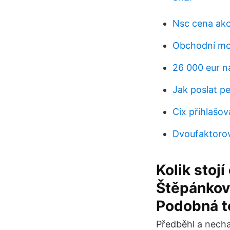
Nsc cena akc
Obchodní mod
26 000 eur n
Jak poslat p
Cix přihlašo
Dvoufaktorov
Kolik stoj
Štěpánkov 
Podobná t
Předběhl a necha