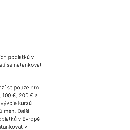
ích poplatků v
atí se natankovat
azí se pouze pro
, 100 €, 200 € a
 vývoje kurzů
ů měn. Další
oplatků v Evropě
atankovat v