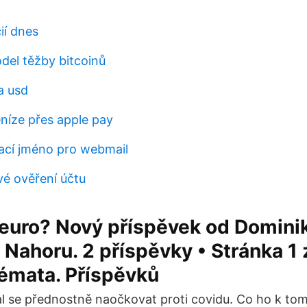
ií dnes
el těžby bitcoinů
a usd
eníze přes apple pay
vací jméno pro webmail
é ověření účtu
í euro? Nový příspěvek od Domini
Nahoru. 2 příspěvky • Stránka 1 z
émata. Příspěvků
l se přednostně naočkovat proti covidu. Co ho k tom