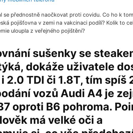
l se přednostně naočkovat proti covidu. Co ho k tom
ská pojišťovna v zemi na vakcinaci podílí? Kolik to cel
mie uloupla z veřejného pojištění?
rovnání sušenky se steake
 týká, dokáže uživatele do
i 2.0 TDI či 1.8T, tím spíš 
 podání vozů Audi A4 je z
B7 oproti B6 pohroma. Poi
lověk má velké oči a