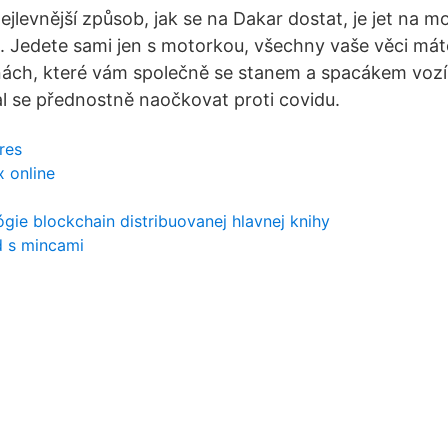
 Nejlevnější způsob, jak se na Dakar dostat, je jet na m
l. Jedete sami jen s motorkou, všechny vaše věci má
ách, které vám společně se stanem a spacákem vozí 
l se přednostně naočkovat proti covidu.
eres
x online
ógie blockchain distribuovanej hlavnej knihy
d s mincami