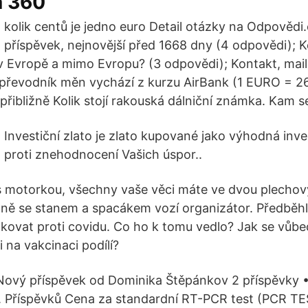
a 360
kolik centů je jedno euro Detail otázky na Odpovědi.
příspěvek, nejnovější před 1668 dny (4 odpovědi); K
v Evropě a mimo Evropu? (3 odpovědi); Kontakt, mai
převodník měn vychází z kurzu AirBank (1 EURO = 26
řibližně Kolik stojí rakouská dálniční známka. Kam se
Investiční zlato je zlato kupované jako výhodná inv
proti znehodnocení Vašich úspor..
 s motorkou, všechny vaše věci máte ve dvou plecho
ně se stanem a spacákem vozí organizátor. Předběhl
ovat proti covidu. Co ho k tomu vedlo? Jak se vůbec
 na vakcinaci podílí?
? Nový příspěvek od Dominika Štěpánkov 2 příspěvky • 
 Příspěvků Cena za standardní RT-PCR test (PCR 