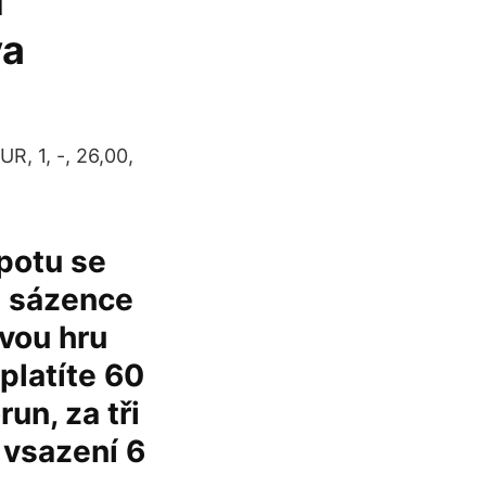
í
va
, 1, -, 26,00,
potu se
na sázence
ovou hru
platíte 60
un, za tři
 vsazení 6