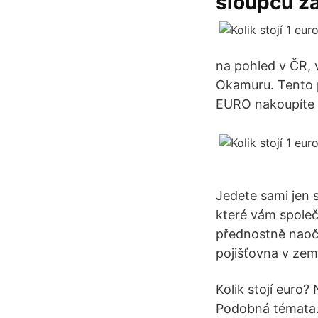
sloupců z
na pohled v ČR, 
Okamuru. Tento 
EURO nakoupíte p
Jedete sami jen
které vám společ
přednostně naočk
pojišťovna v zemi
Kolik stojí euro
Podobná témata.