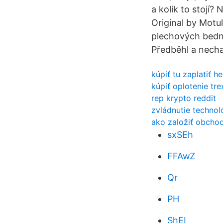
a kolik to stojí?
Original by Motu
plechových bedn
Předběhl a necha
kúpiť tu zaplatiť h
kúpiť oplotenie tre
rep krypto reddit
zvládnutie technol
ako založiť obcho
sxSEh
FFAwZ
Qr
PH
ShEI