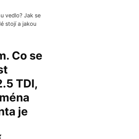
u vedlo? Jak se
é stojí a jakou
m. Co se
st
2.5 TDI,
ejména
nta je