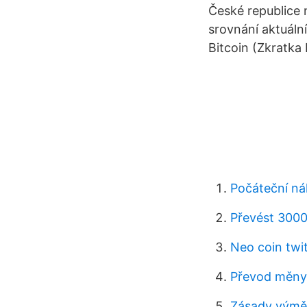
České republice n
srovnání aktuáln
Bitcoin (Zkratka
Počáteční náh
Převést 3000 
Neo coin twi
Převod měny 
Zásady výměn