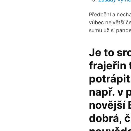
Předběhl a necha
vůbec největší če
sumu už si pande
Je to s
frajeřin
potrápit 
např. v
novější 
dobrá, č