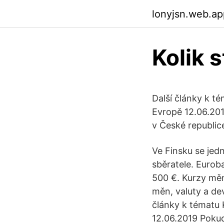
lonyjsn.web.ap
Kolik s
Další články k t
Evropě 12.06.201
v České republic
Ve Finsku se jed
sběratele. Eurob
500 €. Kurzy měn
měn, valuty a dev
články k tématu 
12.06.2019 Pokud